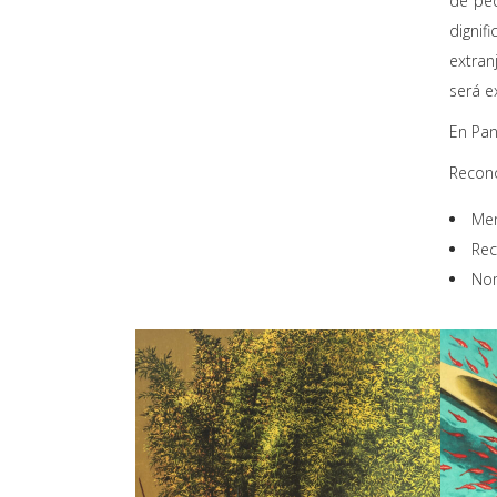
de peq
dignif
extran
será e
En Pan
Recon
Men
Rec
Nom
Guadua
Isla