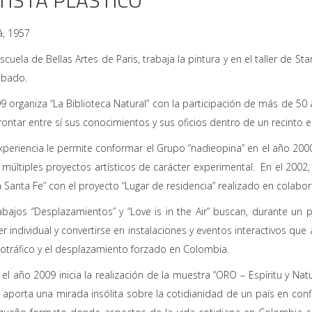
TISTA PLASTICO
á, 1957
scuela de Bellas Artes de Paris, trabaja la pintura y en el taller de Stan
abado.
9 organiza “La Biblioteca Natural” con la participación de más de 50 art
rontar entre sí sus conocimientos y sus oficios dentro de un recinto
xperiencia le permite conformar el Grupo “nadieopina” en el año 2000.
a múltiples proyectos artísticos de carácter experimental. En el 2002
a Santa Fe” con el proyecto “Lugar de residencia” realizado en colabo
abajos “Desplazamientos” y “Love is in the Air” buscan, durante un
er individual y convertirse en instalaciones y eventos interactivo
cotráfico y el desplazamiento forzado en Colombia.
el año 2009 inicia la realización de la muestra “ORO – Espíritu y Nat
aporta una mirada insólita sobre la cotidianidad de un país en con