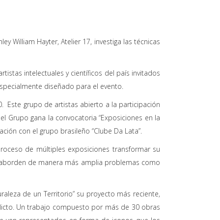
ley William Hayter, Atelier 17, investiga las técnicas
istas intelectuales y científicos del país invitados
 especialmente diseñado para el evento.
 Este grupo de artistas abierto a la participación
, el Grupo gana la convocatoria “Exposiciones en la
ración con el grupo brasileño “Clube Da Lata”.
 proceso de múltiples exposiciones transformar su
s que aborden de manera más amplia problemas como
uraleza de un Territorio” su proyecto más reciente,
flicto. Un trabajo compuesto por más de 30 obras