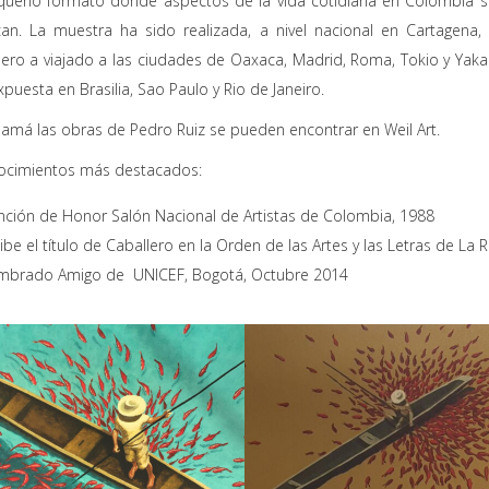
ueño formato donde aspectos de la vida cotidiana en Colombia s
ican. La muestra ha sido realizada, a nivel nacional en Cartagena
jero a viajado a las ciudades de Oaxaca, Madrid, Roma, Tokio y Yaka
xpuesta en Brasilia, Sao Paulo y Rio de Janeiro.
amá las obras de Pedro Ruiz se pueden encontrar en Weil Art.
ocimientos más destacados:
ción de Honor Salón Nacional de Artistas de Colombia, 1988
ibe el título de Caballero en la Orden de las Artes y las Letras de La
brado Amigo de UNICEF, Bogotá, Octubre 2014
 Fuente
Isla Fuente – Pedro Ru