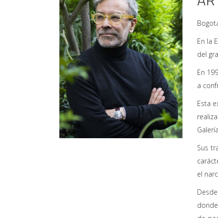
AR
Bogot
En la E
del gr
En 199
a conf
Esta e
realiz
Galerí
Sus tr
caráct
el nar
Desde 
donde 