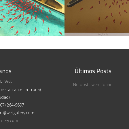
O RUIZ
/
PINTURAS
PEDRO RUIZ
/
PINTURAS
anos
Últimos Posts
la Vista
No posts were found.
 restaurante La Trona),
udad)
507) 264-9697
art@weilgallery.com
allery.com