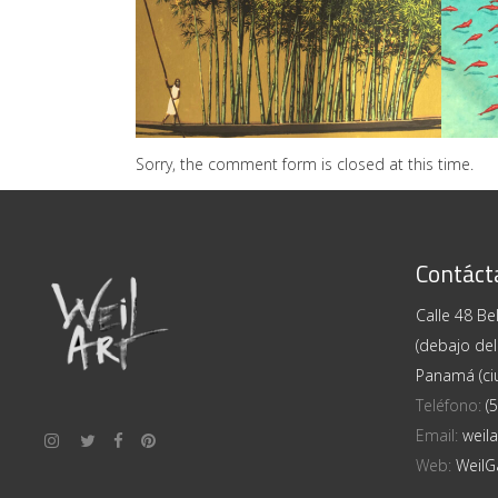
PEDRO RUIZ
/
PINTURAS
PEDR
Sorry, the comment form is closed at this time.
Contáct
Calle 48 Bel
(debajo del
Panamá (ci
Teléfono:
(
Email:
weil
Web:
WeilG