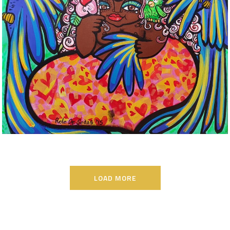
Mami buda, la Reina de la
Fiesta. – Rolando de Sedas
PINTURAS
/
ROLANDO DE SEDAS
LOAD MORE