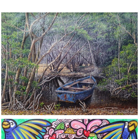
La Barca escondida – Omar
Torres
OMAR TORRES
/
PINTURAS