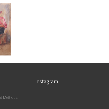
II
/
Instagram
ent Methods: