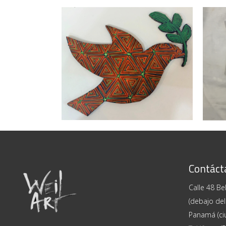
de Mola
CUR
ARTE DECORATIVO
/
ARTESANÍAS
/
PIN
CURIOSIDADES
/
IDIELGO PEREZ
Contáct
Calle 48 Bel
(debajo del
Panamá (ci