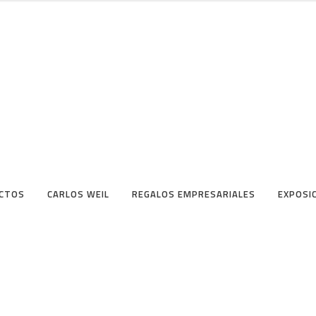
CTOS
CARLOS WEIL
REGALOS EMPRESARIALES
EXPOSI
eza de Caballo en
eño de Mola – Idielgo
Boceto: “Taller de Mola
ez