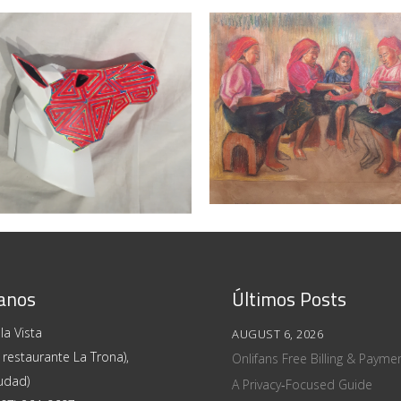
– Jack Morris
IOSIDADES
/
IDIELGO PEREZ
/
JACK MORRIS
/
PINTA PANAMA 
TURAS
PINTURAS
anos
Últimos Posts
la Vista
AUGUST 6, 2026
 restaurante La Trona),
Onlifans Free Billing & Paym
udad)
A Privacy‑Focused Guide