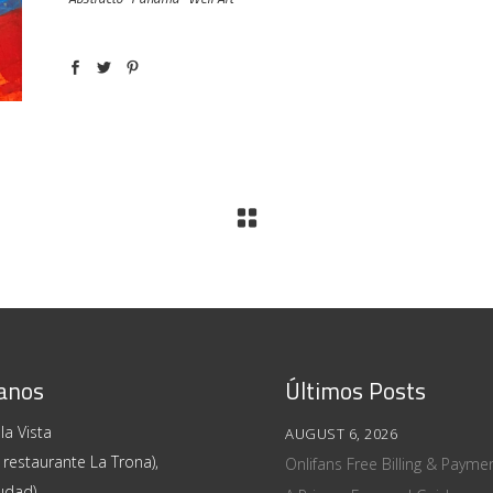
anos
Últimos Posts
la Vista
AUGUST 6, 2026
 restaurante La Trona),
Onlifans Free Billing & Paym
udad)