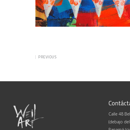
PREVIOUS
Contáct
Calle 48 Bel
(debajo del
Panamá (ci