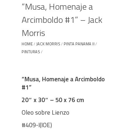
“Musa, Homenaje a
Arcimboldo #1” – Jack
Morris
HOME
JACK MORRIS
PINTA PANAMA II
PINTURAS
“MUSA, HOMENAJE A ARCIMBOLDO #1” – JACK
MORRIS
“Musa, Homenaje a Arcimboldo
#1”
20″ x 30″ – 50 x 76 cm
Oleo sobre Lienzo
#409-I(IOE)