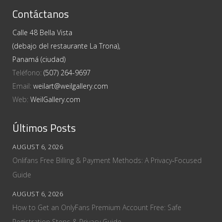
Contáctanos
Calle 48 Bella Vista
(debajo del restaurante La Trona),
Panamá (ciudad)
Teléfono:
(507) 264-9697
Email:
weilart@weilgallery.com
Web:
WeilGallery.com
Últimos Posts
AUGUST 6, 2026
Onlifans Free Billing & Payment Methods: A Privacy‑Focused
Guide
AUGUST 6, 2026
How to Get an OnlyFans Premium Account Free: Safe
Registration Steps & Privacy Guide