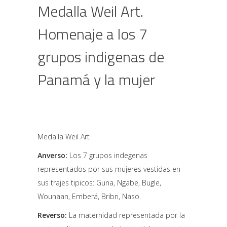
Medalla Weil Art.
Homenaje a los 7
grupos indigenas de
Panamá y la mujer
indigena
HOME
JACK MORRIS
MEDALLAS Y MONEDAS
NUMISMÁTICA - NOTAFILIA - FILATELIA
Medalla Weil Art
MEDALLA WEIL ART. HOMENAJE A LOS 7
GRUPOS INDIGENAS DE PANAMÁ Y LA MUJER
Anverso:
Los 7 grupos indegenas
INDIGENA
representados por sus mujeres vestidas en
sus trajes tipicos: Guna, Ngabe, Bugle,
Wounaan, Emberá, Bribri, Naso.
Reverso:
La maternidad representada por la