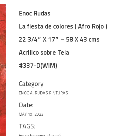
Enoc Rudas
La fiesta de colores ( Afro Rojo )
22 3/4″ X 17″ – 58 X 43 cms
Acrilico sobre Tela
#337-D(WIM)
Category:
ENOC A. RUDAS
PINTURAS
Date:
MAY 10, 2023
TAGS:
Figura Femenina
Panamá