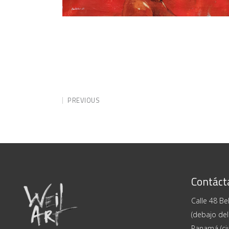
PREVIOUS
Contáct
Calle 48 Bel
(debajo del
Panamá (ci