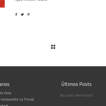
anos
Últimos Posts
la Vista
No posts were found.
 restaurante La Trona),
udad)