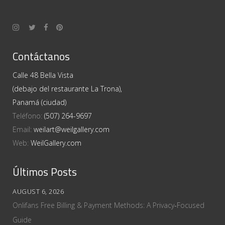
Contáctanos
Calle 48 Bella Vista
(debajo del restaurante La Trona),
Panamá (ciudad)
Teléfono:
(507) 264-9697
Email:
weilart@weilgallery.com
Web:
WeilGallery.com
Últimos Posts
AUGUST 6, 2026
Onlifans Free Billing & Payment Methods: A Privacy‑Focused
Guide