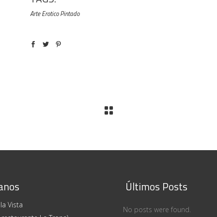
Arte Erotico Pintado
anos
Últimos Posts
la Vista
No posts were found.