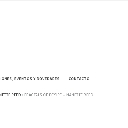
CIONES, EVENTOS Y NOVEDADES
CONTACTO
NETTE REED
FRACTALS OF DESIRE – NANETTE REED