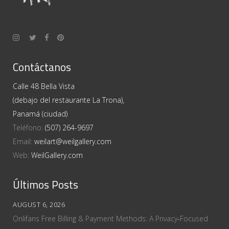
Contáctanos
Calle 48 Bella Vista
(debajo del restaurante La Trona),
Panamá (ciudad)
Teléfono:
(507) 264-9697
Email:
weilart@weilgallery.com
Web:
WeilGallery.com
Últimos Posts
AUGUST 6, 2026
Onlifans Free Billing & Payment Methods: A Privacy‑Focused