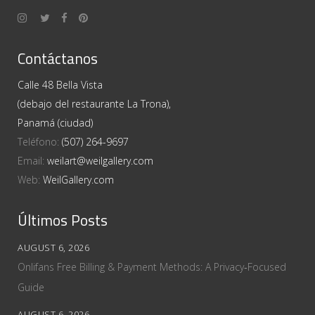
Contáctanos
Calle 48 Bella Vista
(debajo del restaurante La Trona),
Panamá (ciudad)
Teléfono:
(507) 264-9697
Email:
weilart@weilgallery.com
Web:
WeilGallery.com
Últimos Posts
AUGUST 6, 2026
Onlifans Free Billing & Payment Methods: A Privacy‑Focused
Guide
AUGUST 6, 2026