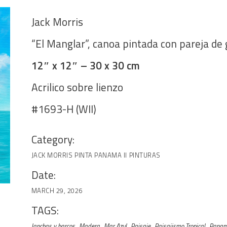
Jack Morris
“El Manglar”, canoa pintada con pareja de 
12″ x 12″ – 30 x 30 cm
Acrilico sobre lienzo
#1693-H (WII)
Category:
JACK MORRIS
PINTA PANAMA II
PINTURAS
Date:
MARCH 29, 2026
TAGS:
lanchas y barcos
Madera
Mar Azul
Paisaje
Paisajismo Tropical
Pana