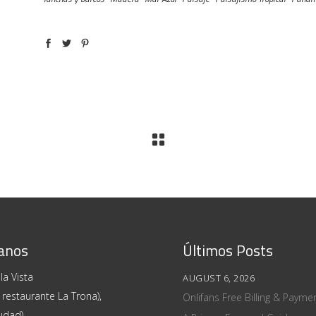
anos
Últimos Posts
la Vista
AUGUST 6, 2026
 restaurante La Trona),
Onlifans Free Billing & Paym
udad)