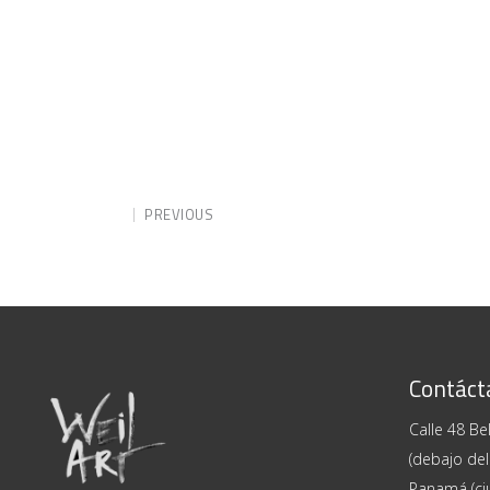
PREVIOUS
Contáct
Calle 48 Bel
(debajo del
Panamá (ci