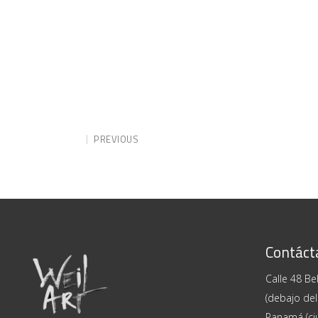
PREVIOUS
Contáct
Calle 48 Bel
(debajo del
Panamá (ci