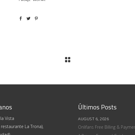
anos
Últimos Posts
la Vista
AUGUST 6, 2026
 restaurante La Trona),
Onlifans Free Billing & Paym
udad)