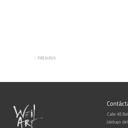
PREVIOUS
Contáct
Calle 48 Bel
(debajo del