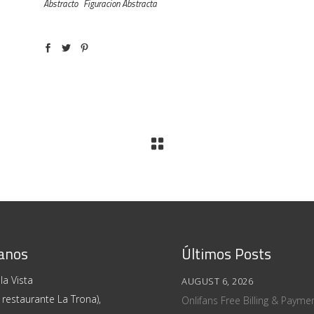
Abstracto
Figuracion Abstracta
anos
Últimos Posts
la Vista
AUGUST 6, 2026
 restaurante La Trona),
Onlifans Free Billing & Paym