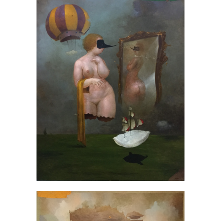
Reflejos Pasados – Santiago
Valladares
ARTE ERÓTICO
/
PINTURAS
/
SANTIAGO
VALLADARES