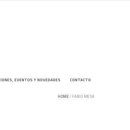
CIONES, EVENTOS Y NOVEDADES
CONTACTO
HOME
FABIO MESA
#35 Dreamers coming
out of the Darkness –
Fabio Mesa