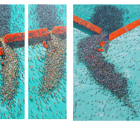
ptico) #34 Dreamers
#33 Dreamers comin
ing out of the
out of the Darkness –
kness – Fabio Mesa
Fabio Mesa
O MESA
/
PDC ADDISON
FABIO MESA
/
PDC ADDISON
SE
/
PINTURAS
HOUSE
/
PINTURAS