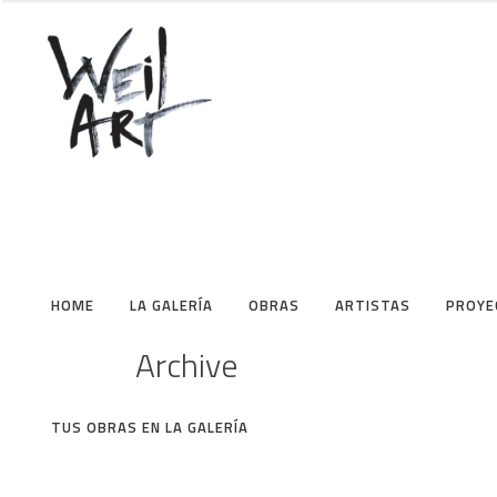
HOME
LA GALERÍA
OBRAS
ARTISTAS
PROYE
Medalla Weil Art.
Archive
Homenaje a la fauna –
Migraciones humanas
FABIO MESA
/
MEDALLAS Y
TUS OBRAS EN LA GALERÍA
MONEDAS
/
NUMISMÁTICA -
NOTAFILIA - FILATELIA
/
PASCUAL