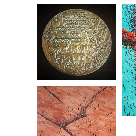
RUDAS
(Di
com
Dar
FABI
HOU
Serie: Buscando salida 5
– Fabio Mesa
FABIO MESA
/
PDC ADDISON
HOUSE
/
PINTURAS