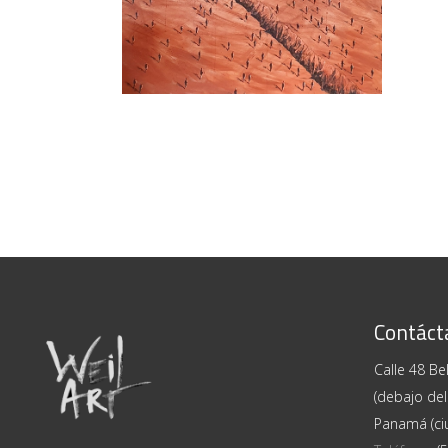
Contáct
Calle 48 Bel
(debajo del
Panamá (ci