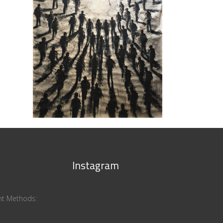
S/T – Fabio Mesa
FABIO MESA
/
PDC ADDISON
HOUSE
/
PINTURAS
Instagram
ent Methods: