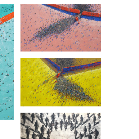
FABIO MESA
/
PINTURAS
g
S/T – Fabio Mesa
FABIO MESA
/
PDC ADDISON
HOUSE
/
PINTURAS