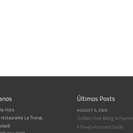
anos
Últimos Posts
la Vista
AUGUST 6, 2026
 restaurante La Trona),
Onlifans Free Billing & Paym
udad)
A Privacy‑Focused Guide