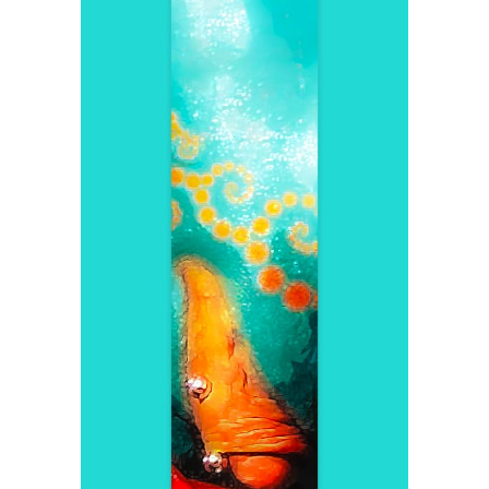
Buff Clits – Leslie Araúz
Viloria