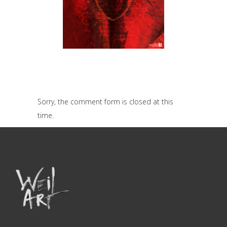
Clits – Leslie Araúz Viloria
ARTE ERÓTICO
Sorry, the comment form is closed at this
time.