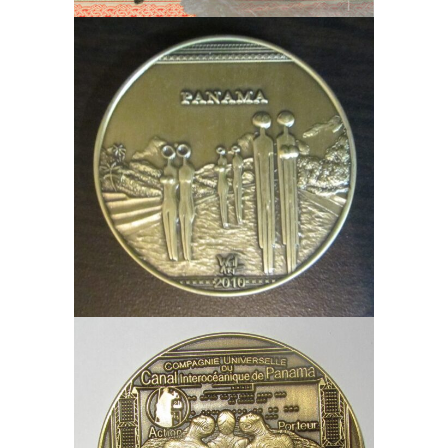
JEAN JACQUES RIBI
/
MEDALLAS Y
MONEDAS
/
NUMISMÁTICA - NOTAFILIA -
FILATELIA
/
PASCUAL RUDAS
Medalla Weil Art Homenaje a
los 100 años del canal –
Pollera en el canal
JEAN JACQUES RIBI
/
MEDALLAS Y
MONEDAS
/
NUMISMÁTICA - NOTAFILIA -
FILATELIA
/
PASCUAL RUDAS