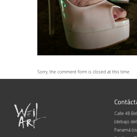
S/T – Janssen Strong
ARTE ERÓTICO
Sorry, the comment form is closed at this time.
Contáct
Calle 48 Bel
(debajo del
Panamá (ci