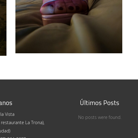
S/T – Janssen Strong
ARTE ERÓTICO
anos
Últimos Posts
la Vista
No posts were found.
 restaurante La Trona),
udad)