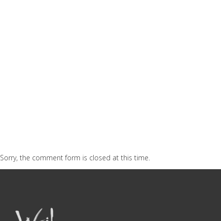
exercitation. Lorem ipsum dolor sit amet, consectetur
adipiscing elit, sed do eiusmod tempor.
DESIGNER
DAVID FALK
Sorry, the comment form is closed at this time.