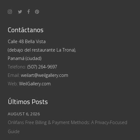
Contáctanos
Calle 48 Bella Vista
(debajo del restaurante La Trona),
Panamá (ciudad)
Teléfono:
(507) 264-9697
Email:
weilart@weilgallery.com
Web:
WeilGallery.com
Últimos Posts
AUGUST 6, 2026
Onlifans Free Billing & Payment Methods: A Privacy‑Focused
Guide
AUGUST 6, 2026
How to Get an OnlyFans Premium Account Free: Safe