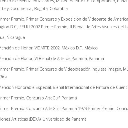
remio Excelencia en las Artes, Museo de Arte Contemporáneo, Panam
rte y Documental, Bogotá, Colombia
rimer Premio, Primer Concurso y Exposición de Videoarte de América 
gton D.C., EEUU 2002 Primer Premio, III Bienal de Artes Visuales del
a, Nicaragua
ención de Honor, VIDARTE 2002, México D.F., México
ención de Honor, VI Bienal de Arte de Panamá, Panamá
rimer Premio, Primer Concurso de Videocreación Inquieta Imagen, M
Rica
ención Honorable Especial, Bienal Internacional de Pintura de Cuenc
rimer Premio, Concurso ArteGulf, Panamá
rimer Premio. Concurso ArteGulf, Panamá 1973 Primer Premio. Concu
iones Artisticas (DEXA), Universidad de Panamá