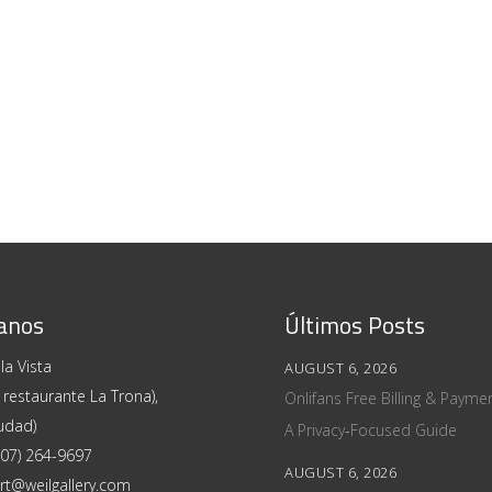
anos
Últimos Posts
la Vista
AUGUST 6, 2026
 restaurante La Trona),
Onlifans Free Billing & Paym
udad)
A Privacy‑Focused Guide
507) 264-9697
AUGUST 6, 2026
art@weilgallery.com