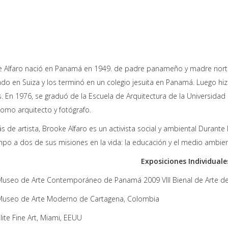
 Alfaro nació en Panamá en 1949. de padre panameño y madre nortea
ado en Suiza y los terminó en un colegio jesuita en Panamá. Luego hi
. En 1976, se graduó de la Escuela de Arquitectura de la Universida
omo arquitecto y fotógrafo.
 de artista, Brooke Alfaro es un activista social y ambiental Durante
mpo a dos de sus misiones en la vida: la educación y el medio ambien
Exposiciones Individuale
useo de Arte Contemporáneo de Panamá 2009 VIII Bienal de Arte de
Museo de Arte Moderno de Cartagena, Colombia
lite Fine Art, Miami, EEUU