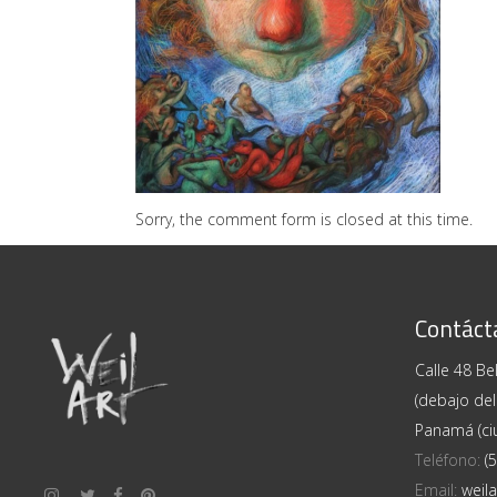
El Coco – Brooke Alfaro
PINTURAS
Sorry, the comment form is closed at this time.
Contáct
Calle 48 Bel
(debajo del
Panamá (ci
Teléfono:
(
Email:
weil