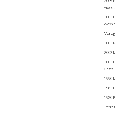
2005 P
Videoa
2002 P
Washin
Managu
2002 M
2002 M
2002 P
Costa 
1990 M
1982 P
1980 P
Expres