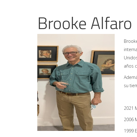
Brooke Alfaro
Brooke
intern
Unidos
años c
Además
su tie
2021 M
2006 
1999 E