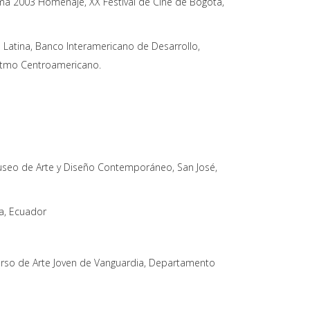
á 2003 Homenaje, XX Festival de Cine de Bogotá,
Latina, Banco Interamericano de Desarrollo,
 Istmo Centroamericano.
useo de Arte y Diseño Contemporáneo, San José,
a, Ecuador
rso de Arte Joven de Vanguardia, Departamento